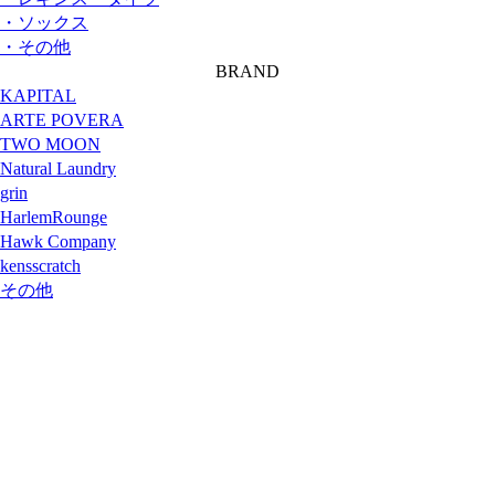
・ソックス
・その他
BRAND
KAPITAL
ARTE POVERA
TWO MOON
Natural Laundry
grin
HarlemRounge
Hawk Company
kensscratch
その他