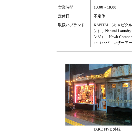
営業時間
10:00～19:00
定休日
不定休
取扱いブランド
KAPITAL（キャピタ
ン）
、
Natural La
ンジ）
、
Hawk Co
art（ハバ レザーア
TAKE FIVE 外観