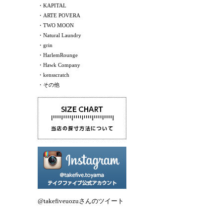
・KAPITAL
・ARTE POVERA
・TWO MOON
・Natural Laundry
・grin
・HarlemRounge
・Hawk Company
・kensscratch
・その他
@takefiveuozuさんのツイート