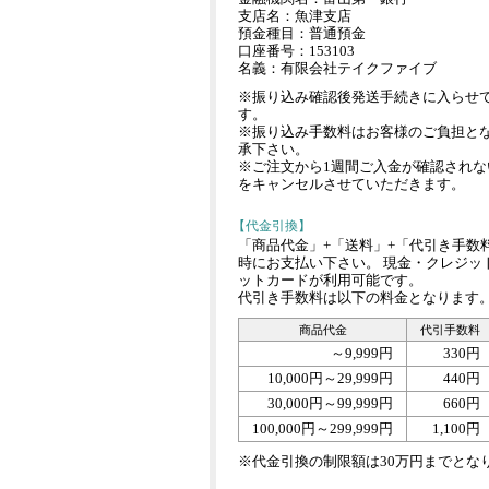
支店名：魚津支店
預金種目：普通預金
口座番号：153103
名義：有限会社テイクファイブ
※振り込み確認後発送手続きに入らせ
す。
※振り込み手数料はお客様のご負担と
承下さい。
※ご注文から1週間ご入金が確認されな
をキャンセルさせていただきます。
【代金引換】
「商品代金」+「送料」+「代引き手数
時にお支払い下さい。 現金・クレジッ
ットカードが利用可能です。
代引き手数料は以下の料金となります
商品代金
代引手数料
～9,999円
330円
10,000円～29,999円
440円
30,000円～99,999円
660円
100,000円～299,999円
1,100円
※代金引換の制限額は30万円までとな