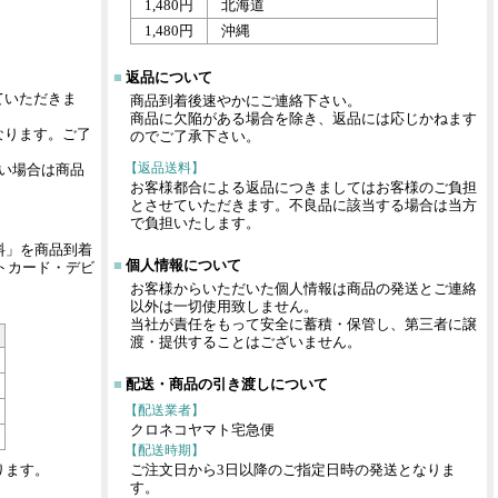
1,480円
北海道
1,480円
沖縄
■
返品について
ていただきま
商品到着後速やかにご連絡下さい。
商品に欠陥がある場合を除き、返品には応じかねます
なります。ご了
のでご了承下さい。
【返品送料】
い場合は商品
お客様都合による返品につきましてはお客様のご負担
とさせていただきます。不良品に該当する場合は当方
で負担いたします。
料」を商品到着
■
個人情報について
トカード・デビ
お客様からいただいた個人情報は商品の発送とご連絡
。
以外は一切使用致しません。
当社が責任をもって安全に蓄積・保管し、第三者に譲
渡・提供することはございません。
■
配送・商品の引き渡しについて
【配送業者】
クロネコヤマト宅急便
【配送時期】
ります。
ご注文日から3日以降のご指定日時の発送となりま
す。