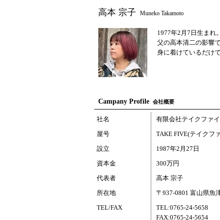
高本 宗子
Muneko Takamoto
1977年2月7日生
父の高本清二の影響
身に着けているだけ
Campany Profile
会社概要
社名
有限会社テイクファイ
屋号
TAKE FIVE(テイクフ
設立
1987年2月27日
資本金
300万円
代表者
高本 宗子
所在地
〒937-0801 富山県
TEL/FAX
TEL:0765-24-5658
FAX:0765-24-5654