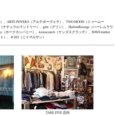
ル）
、
ARTE POVERA（アルテポーヴェラ）
、
TWO MOON（トゥームー
undry（ナチュラルランドリー）
、
grin（グリン）
、
HarlemRounge（ハーレムラウ
mpany（ホークカンパニー）
、
kensscratch（ケンズスクラッチ）
、
HAVA leather
ート）
、
＃203（ニイマルサン）
TAKE FIVE 店内