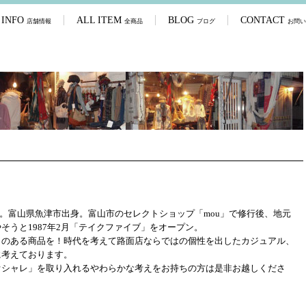
 INFO
ALL ITEM
BLOG
CONTACT
店舗情報
全商品
ブログ
お問い
生まれ。富山県魚津市出身。富山市のセレクトショップ「mou」で修行後、地元
そうと1987年2月「テイクファイブ」をオープン。
トのある商品を！時代を考えて路面店ならではの個性を出したカジュアル、
に考えております。
オシャレ」を取り入れるやわらかな考えをお持ちの方は是非お越しくださ