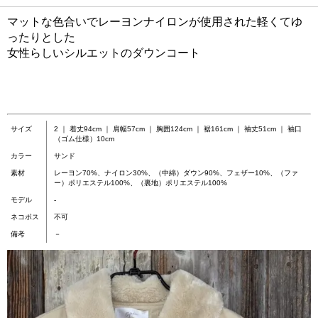
マットな色合いでレーヨンナイロンが使用された軽くてゆ
ったりとした
女性らしいシルエットのダウンコート
サイズ
2 ｜ 着丈94cm ｜ 肩幅57cm ｜ 胸囲124cm ｜ 裾161cm ｜ 袖丈51cm ｜ 袖口
（ゴム仕様）10cm
カラー
サンド
素材
レーヨン70%、ナイロン30%、（中綿）ダウン90%、フェザー10%、（ファ
ー）ポリエステル100%、（裏地）ポリエステル100%
モデル
-
ネコポス
不可
備考
－