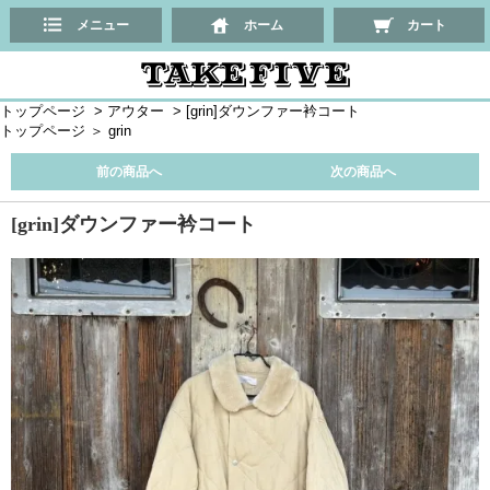
メニュー
ホーム
カート
トップページ
>
アウター
>
[grin]ダウンファー衿コート
トップページ
＞
grin
前の商品へ
次の商品へ
[grin]ダウンファー衿コート