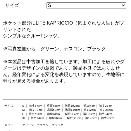
サイズ
ポケット部分にLIFE KAPRICCIO（気まぐれな人生）がプ
リントされた
シンプルなクルーTシャツ。
※写真左側から：グリーン、ナスコン、ブラック
※本製品は中古加工を施しています。加工による破れやダ
メージはデザインの意図であり、製品不良ではありませ
ん。経年変化による変化を表現していますので、生地等に
弱りが見える場合があります。
サイズ
S ｜ 着丈67cm ｜ 肩幅48cm ｜ 胸囲102cm｜ 裾104cm｜ 袖丈23cm
M ｜ 着丈70cm ｜ 肩幅52cm ｜ 胸囲110cm｜ 裾112cm｜ 袖丈24cm
L ｜ 着丈71cm ｜ 肩幅53cm ｜ 胸囲117cm｜ 裾120cm｜ 袖丈24cm
XL ｜ 着丈74cm ｜ 肩幅56cm ｜ 胸囲123cm｜ 裾126cm｜ 袖丈26cm
カラー
グリーン、ナスコン、ブラック