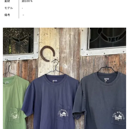
素材
綿100％
モデル
-
備考
－