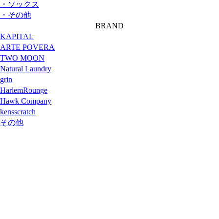
・ソックス
・その他
BRAND
KAPITAL
ARTE POVERA
TWO MOON
Natural Laundry
grin
HarlemRounge
Hawk Company
kensscratch
その他