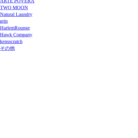
ARTE POVERA
TWO MOON
Natural Laundry
grin
HarlemRounge
Hawk Company
kensscratch
その他