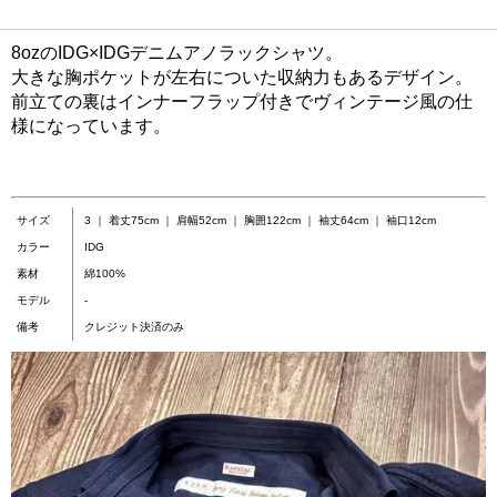
8ozのIDG×IDGデニムアノラックシャツ。
大きな胸ポケットが左右についた収納力もあるデザイン。
前立ての裏はインナーフラップ付きでヴィンテージ風の仕
様になっています。
サイズ
3 ｜ 着丈75cm ｜ 肩幅52cm ｜ 胸囲122cm ｜ 袖丈64cm ｜ 袖口12cm
カラー
IDG
素材
綿100%
モデル
-
備考
クレジット決済のみ