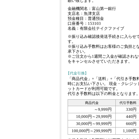
願い致します。
金融機関名：富山第一銀行
支店名：魚津支店
預金種目：普通預金
口座番号：153103
名義：有限会社テイクファイブ
※振り込み確認後発送手続きに入らせ
す。
※振り込み手数料はお客様のご負担と
承下さい。
※ご注文から1週間ご入金が確認されな
をキャンセルさせていただきます。
【代金引換】
「商品代金」+「送料」+「代引き手数
時にお支払い下さい。 現金・クレジッ
ットカードが利用可能です。
代引き手数料は以下の料金となります
商品代金
代引手数料
～9,999円
330円
10,000円～29,999円
440円
30,000円～99,999円
660円
100,000円～299,999円
1,100円