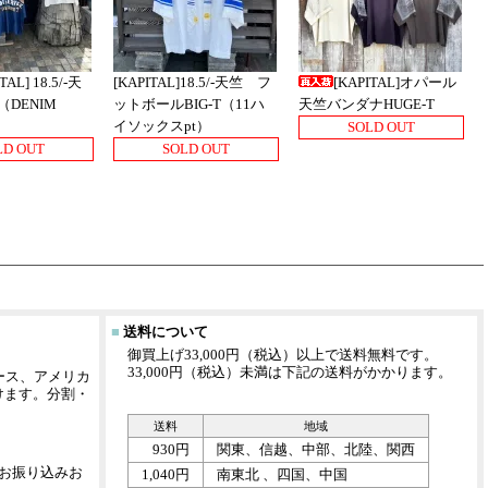
TAL] 18.5/-天
[KAPITAL]18.5/-天竺 フ
[KAPITAL]オパール
T（DENIM
ットボールBIG-T（11ハ
天竺バンダナHUGE-T
）
イソックスpt）
SOLD OUT
LD OUT
SOLD OUT
■
送料について
御買上げ33,000円（税込）以上で送料無料です。
33,000円（税込）未満は下記の送料がかかります。
イナース、アメリカ
けます。分割・
送料
地域
930円
関東、信越、中部、北陸、関西
お振り込みお
1,040円
南東北 、四国、中国