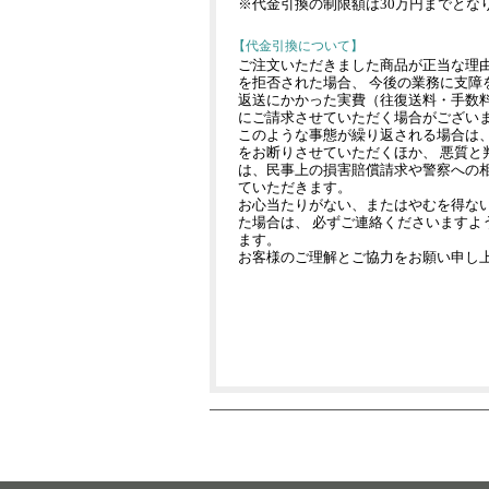
※代金引換の制限額は30万円までとな
【代金引換について】
ご注文いただきました商品が正当な理
を拒否された場合、 今後の業務に支障
返送にかかった実費（往復送料・手数料
にご請求させていただく場合がござい
このような事態が繰り返される場合は
をお断りさせていただくほか、 悪質と
は、民事上の損害賠償請求や警察への
ていただきます。
お心当たりがない、またはやむを得な
た場合は、 必ずご連絡くださいますよ
ます。
お客様のご理解とご協力をお願い申し