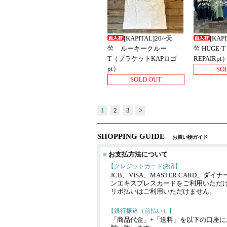
[KAPITAL]20/-天
[KAPI
竺 ルーキークルー
竺 HUGE-
T（ブラケットKAPロゴ
REPAIRpt
pt）
SO
SOLD OUT
1
2
3
>
SHOPPING GUIDE
お買い物ガイド
■
お支払方法について
【クレジットカード決済】
JCB、VISA、MASTER CARD、ダ
ンエキスプレスカードをご利用いただ
リボ払いはご利用いただけません。
【銀行振込（前払い）】
「商品代金」+「送料」を以下の口座に