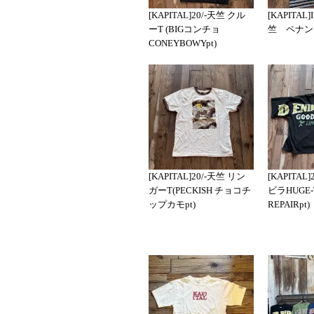
[KAPITAL]20/-天竺 クル
[KAPITA
ーT (BIGコンチョ
竺 ペナント
CONEYBOWYpt)
[KAPITAL]20/-天竺 リン
[KAPITAL
ガーT(PECKISH チョコチ
ビラHUGE-
ップカモpt)
REPAIRpt)