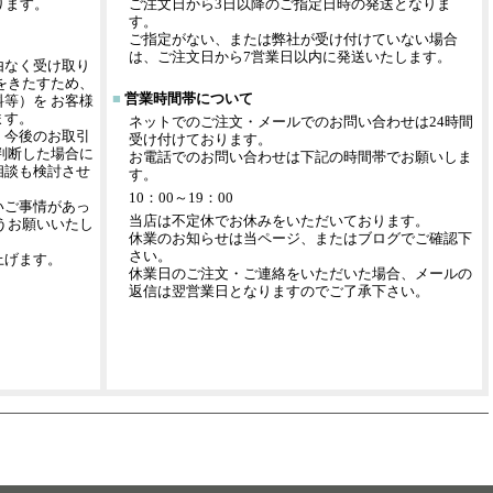
ります。
ご注文日から3日以降のご指定日時の発送となりま
す。
ご指定がない、または弊社が受け付けていない場合
は、ご注文日から7営業日以内に発送いたします。
由なく受け取り
をきたすため、
■
営業時間帯について
等）を お客様
ます。
ネットでのご注文・メールでのお問い合わせは24時間
、今後のお取引
受け付けております。
判断した場合に
お電話でのお問い合わせは下記の時間帯でお願いしま
相談も検討させ
す。
10：00～19：00
いご事情があっ
当店は不定休でお休みをいただいております。
うお願いいたし
休業のお知らせは当ページ、またはブログでご確認下
さい。
上げます。
休業日のご注文・ご連絡をいただいた場合、メールの
返信は翌営業日となりますのでご了承下さい。