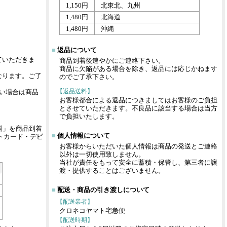
1,150円
北東北、九州
1,480円
北海道
1,480円
沖縄
■
返品について
ていただきま
商品到着後速やかにご連絡下さい。
商品に欠陥がある場合を除き、返品には応じかねます
なります。ご了
のでご了承下さい。
【返品送料】
い場合は商品
お客様都合による返品につきましてはお客様のご負担
とさせていただきます。不良品に該当する場合は当方
で負担いたします。
料」を商品到着
■
個人情報について
トカード・デビ
お客様からいただいた個人情報は商品の発送とご連絡
。
以外は一切使用致しません。
当社が責任をもって安全に蓄積・保管し、第三者に譲
渡・提供することはございません。
■
配送・商品の引き渡しについて
【配送業者】
クロネコヤマト宅急便
【配送時期】