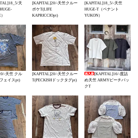
ITAL]18_5/天
[KAPITAL]20/-天竺クルー
[KAPITAL]18_5/-天竺
UGE-
ポケT(LIFE
HUGE-T（ペナント
E）
KAPRICCIOpt)
YUKON）
]20/-天竺 クル
[KAPITAL]20/-天竺クルー
[KAPITAL]16/-度詰
フェイスpt)
T(PECKISHドックタグpt)
め天竺 ARMYビーチパッ
クT