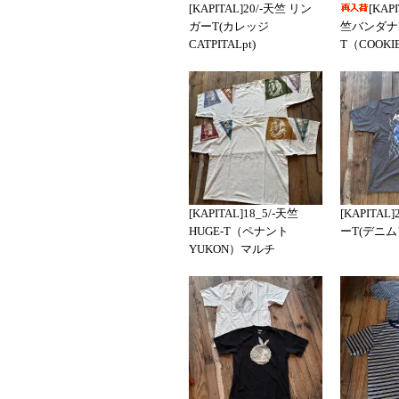
[KAPITAL]20/-天竺 リン
[KAP
ガーT(カレッジ
竺バンダナH
CATPITALpt)
T（COOKI
[KAPITAL]18_5/-天竺
[KAPITAL
HUGE-T（ペナント
ーT(デニム
YUKON）マルチ