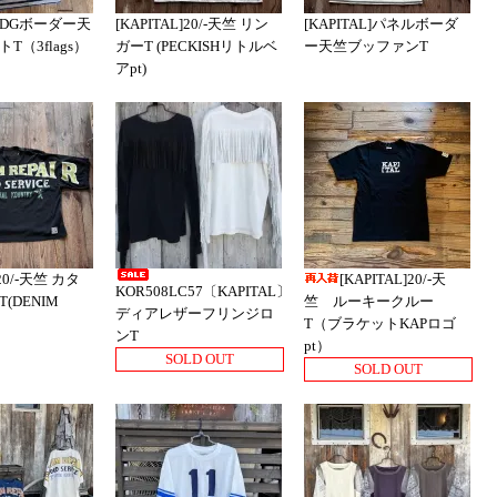
L]IDGボーダー天
[KAPITAL]20/-天竺 リン
[KAPITAL]パネルボーダ
T（3flags）
ガーT (PECKISHリトルベ
ー天竺ブッファンT
アpt)
]20/-天竺 カタ
[KAPITAL]20/-天
KOR508LC57〔KAPITAL〕
T(DENIM
竺 ルーキークルー
ディアレザーフリンジロ
T（ブラケットKAPロゴ
ンT
pt）
SOLD OUT
SOLD OUT