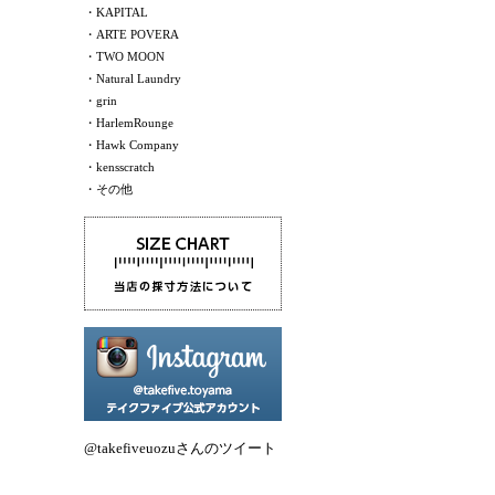
・KAPITAL
・ARTE POVERA
・TWO MOON
・Natural Laundry
・grin
・HarlemRounge
・Hawk Company
・kensscratch
・その他
@takefiveuozuさんのツイート